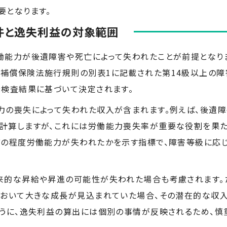
要となります。
件と逸失利益の対象範囲
働能力が後遺障害や死亡によって失われたことが前提となり
補償保険法施行規則の別表1に記載された第14級以上の障
や検査結果に基づいて決定されます。
力の喪失によって失われた収入が含まれます。例えば、後遺
計算しますが、これには労働能力喪失率が重要な役割を果
どの程度労働能力が失われたかを示す指標で、障害等級に応
来的な昇給や昇進の可能性が失われた場合も考慮されます。
において大きな成長が見込まれていた場合、その潜在的な収
ように、逸失利益の算出には個別の事情が反映されるため、慎