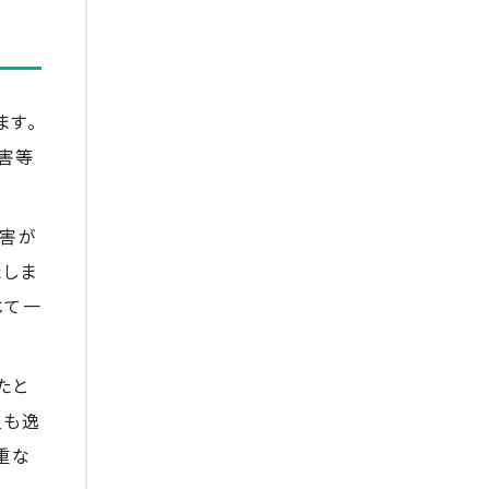
ます。
害等
障害が
たしま
じて一
たと
入も逸
重な