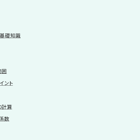
の基礎知識
範囲
イント
の計算
係数