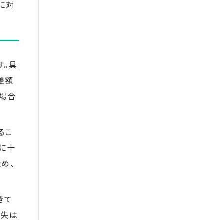
に対
す。具
差額
場合
るこ
に十
め、
きて
損失は