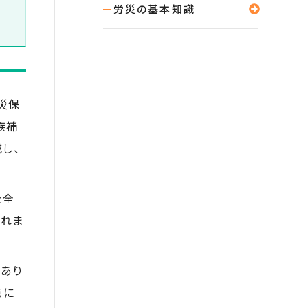
労災の基本知識
災保
族補
し、
を全
されま
あり
点に