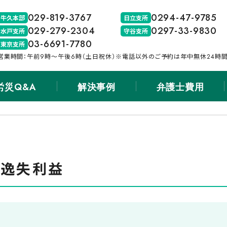
029-819-3767
0294-47-9785
牛久本部
日立支所
029-279-2304
0297-33-9830
水戸支所
守谷支所
03-6691-7780
東京支所
営業時間：午前9時〜午後6時（土日祝休）※電話以外のご予約は年中無休24時
労災Q&A
解決事例
弁護士費用
益
と逸失利益