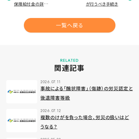
保険給付金の詳細解
が行うべき手続き
説 重い後遺障害が
残った方のための介
護（補償）給付とは
一覧へ戻る
RELATED
関連記事
2026.07.11
事故による「醜状障害」（傷跡）の労災認定と
後遺障害等級
2026.07.12
複数のけがを負った場合、労災の扱いはど
うなる？