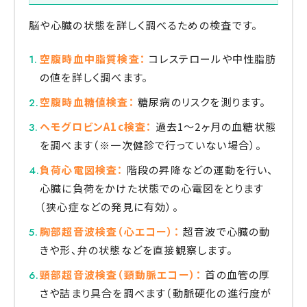
脳や心臓の状態を詳しく調べるための検査です。
空腹時血中脂質検査：
コレステロールや中性脂肪
の値を詳しく調べます。
空腹時血糖値検査：
糖尿病のリスクを測ります。
ヘモグロビンA1c検査：
過去1〜2ヶ月の血糖状態
を調べます（※一次健診で行っていない場合）。
負荷心電図検査：
階段の昇降などの運動を行い、
心臓に負荷をかけた状態での心電図をとります
（狭心症などの発見に有効）。
胸部超音波検査（心エコー）：
超音波で心臓の動
きや形、弁の状態などを直接観察します。
頸部超音波検査（頸動脈エコー）：
首の血管の厚
さや詰まり具合を調べます（動脈硬化の進行度が