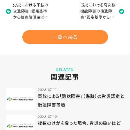
労災における下肢の
労災における高次脳
後遺障害：認定基準
機能障害の後遺障
から損害賠償請求ま
害：認定基準から損
で解説
害賠償請求まで解説
一覧へ戻る
RELATED
関連記事
2026.07.11
事故による「醜状障害」（傷跡）の労災認定と
後遺障害等級
2026.07.12
複数のけがを負った場合、労災の扱いはど